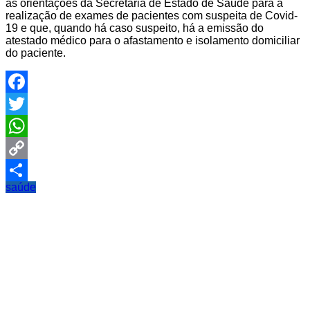
as orientações da Secretaria de Estado de Saúde para a
realização de exames de pacientes com suspeita de Covid-
19 e que, quando há caso suspeito, há a emissão do
atestado médico para o afastamento e isolamento domiciliar
do paciente.
Facebook
Twitter
WhatsApp
Copy
saúde
Link
Share