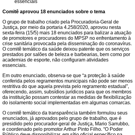
Comitê aprovou 18 enunciados sobre o tema
O grupo de trabalho criado pela Procuradoria-Geral de
Justiça, por meio da portaria 4.258/2020, aprovou nesta
sexta-feira (15/5) mais 18 enunciados para balizar a atuação
de promotores e procuradores do MPSP no enfrentamento à
crise sanitária provocada pela disseminação do coronavírus.
O comitê temático da saúde deixou patente que os serviços
prestados por salões de beleza e barbearias, bem como por
academias de esporte, não configuram atividades
essenciais.
Em outro enunciado, observa-se que “a proteção à saúde
conferida pelos regramentos municipais não pode ser menos
restritiva do que aquela prevista pelo regramento estadual”,
oferecendo, assim, subsídios jurídicos para que os membros
da instituição possam contestar as medidas de flexibilização
do isolamento social implementadas em algumas comarcas.
O comitê temático da transparência também formulou seus
enunciados, já aprovados pelo grupo de trabalho, que é
presidido pelo procurador-geral de Justiça, Mario Sarrubbo,
e coordenado pelo promotor Arthur Pinto Filho. “O Poder
Público deve disponibilizar, em sítio oficial específico na