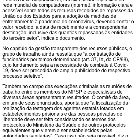
rede mundial de computadores (internet), informação clara e
acessível sobre todos os recursos recebidos de repasses da
União ou dos Estados para a adoção de medidas de
enfrentamento à pandemia do coronavírus, devendo contar o
valor recebido, a data de recebimento e a correspondente
destinação, inclusive das quantias repassadas às entidades
do terceiro setor”, indica o documento.
No capítulo da gestão transparente dos recursos públicos, o
grupo de trabalho ainda ressalta que “a contratação de
funcionários por tempo determinado (art. 37, IX, da CF/88),
cujo fundamento seja a necessidade de combate à Covid-
19, deve ser precedida de ampla publicidade do respectivo
processo seletivo”.
Também no campo das execuções criminais as reuniões de
trabalho entre os membros do MPSP e especialistas de
diversas áreas apresentaram resultados. O comitê da área,
em um de seus enunciados, aponta que “a fiscalização da
realização da testagem dos agentes estatais lotados em
estabelecimentos prisionais e das pessoas privadas de
liberdade deve ser feita considerando os termos dos
protocolos do Ministério da Saúde e de outros protocolos
equivalentes que vierem a ser estabelecidos pelas
autoridades sanitárias”. Caso isso não seja possível, diz o