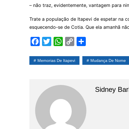
– não traz, evidentemente, vantagem para ni
Trate a população de Itapevi de espetar na c
esquecendo-se de Cotia. Que ela amanhã não 
F
T
W
C
S
a
w
h
o
h
c
itt
at
p
ar
Memorias De Itapevi
Mudança De Nome
e
er
s
y
e
b
A
Li
o
p
n
Sidney Bar
o
p
k
k