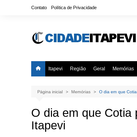
Ir
Contato
Política de Privacidade
para
o
conteúdo
Itapevi
Região
Geral
Memórias
Página inicial
Memórias
O dia em que Cotia
O dia em que Cotia
Itapevi