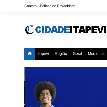
Ir
Contato
Política de Privacidade
para
o
conteúdo
Itapevi
Região
Geral
Memórias