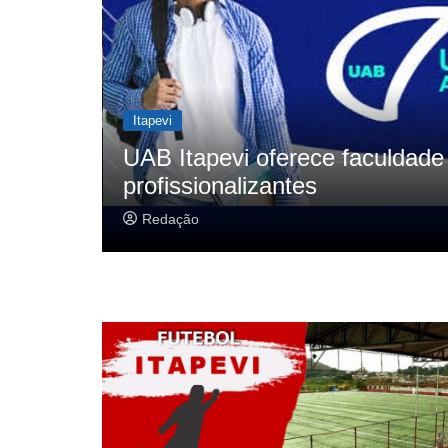
Itapevi
 cursos
Câmara de Itapevi retoma s
1,3 mil documentos
Redação