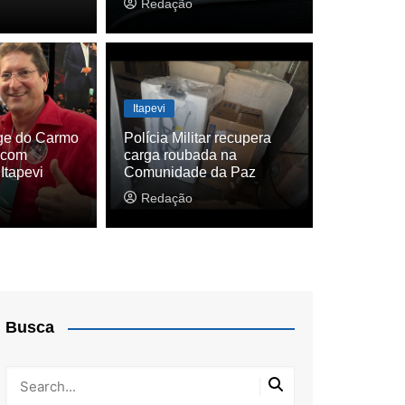
Redação
Itapevi
ge do Carmo
evi oferece faculdade pública gratuita e c
Polícia Militar recupera
a com
carga roubada na
onalizantes
Itapevi
Comunidade da Paz
Redação
Busca