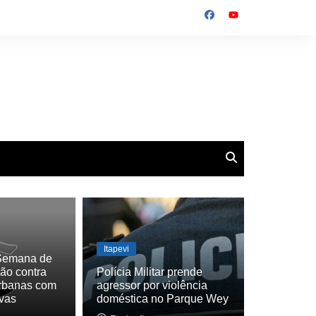
Itapevi
a Semana de
ão contra
Polícia Militar prende
rbanas com
agressor por violência
vas
doméstica no Parque Wey