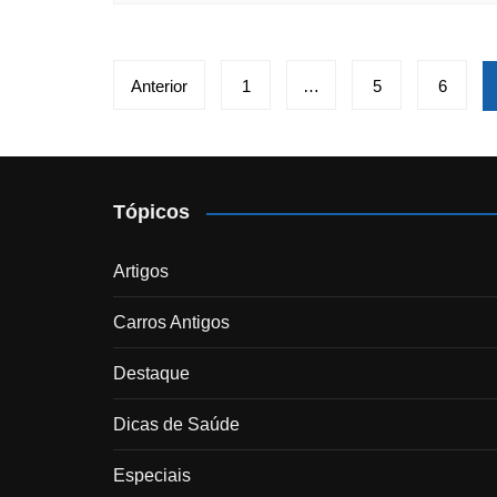
Paginação
Anterior
1
…
5
6
de
posts
Tópicos
Artigos
Carros Antigos
Destaque
Dicas de Saúde
Especiais