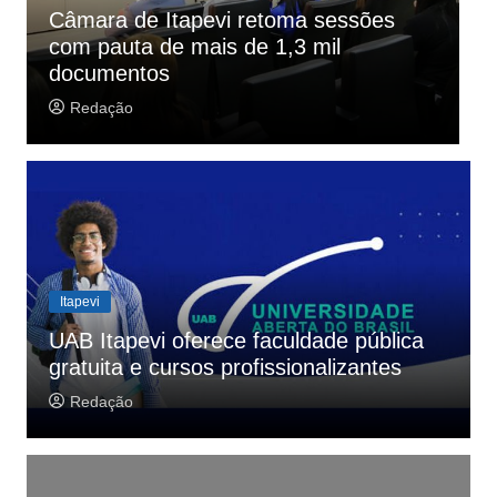
Itapevi
C
Funcionário da Cacau Show é preso
c
por furto de chocolates
d
Redação
Itapevi
UAB Itapevi oferece faculdade pública
gratuita e cursos profissionalizantes
Redação