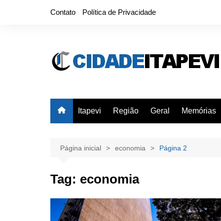
Ir
Contato
Política de Privacidade
para
o
conteúdo
Itapevi
Região
Geral
Memórias
Página inicial
economia
Página 2
Tag:
economia