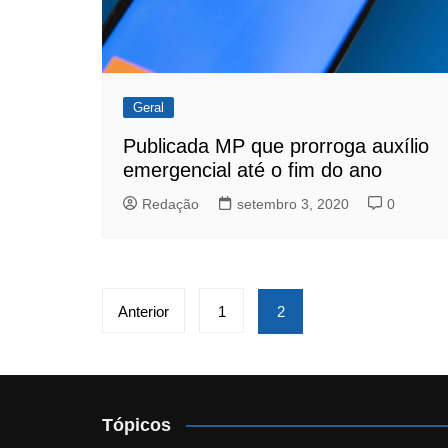
Geral
Publicada MP que prorroga auxílio
emergencial até o fim do ano
Redação
setembro 3, 2020
0
Paginação
Anterior
1
2
de
posts
Tópicos