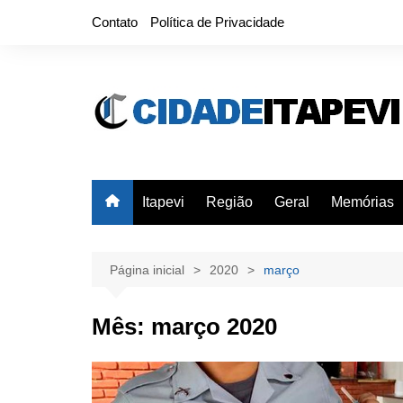
Ir
Contato
Política de Privacidade
para
o
conteúdo
Itapevi
Região
Geral
Memórias
Página inicial
2020
março
Mês:
março 2020