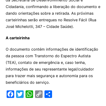
da Secretaria de Desenvolvimento Social e
Cidadania, confirmando a liberação do documento e
dando orientações sobre a retirada. As próximas
carteirinhas serão entregues no Resolve Fácil (Rua
José Michelotti, 347 – Cidade Saúde).
A carteirinha
O documento contém informações de identificação
da pessoa com Transtorno do Espectro Autista
(TEA), contato de emergência e, caso tenha,
informações de seu representante legal/cuidador
para trazer mais segurança e autonomia para os
beneficiários do serviço.
F
T
W
C
S
a
w
h
o
h