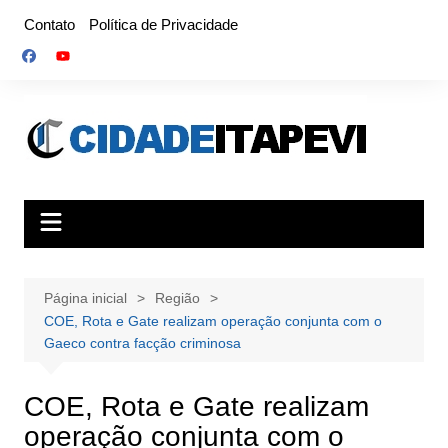
Ir
Contato
Política de Privacidade
para
o
conteúdo
Página inicial
Região
COE, Rota e Gate realizam operação conjunta com o
Gaeco contra facção criminosa
COE, Rota e Gate realizam
operação conjunta com o