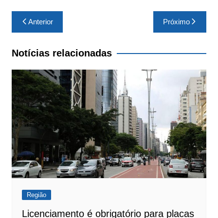
Navegação
Anterior
Próximo
de
Post
Notícias relacionadas
Região
Licenciamento é obrigatório para placas