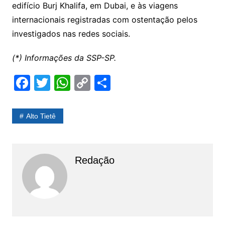
edifício Burj Khalifa, em Dubai, e às viagens
internacionais registradas com ostentação pelos
investigados nas redes sociais.
(*) Informações da SSP-SP.
F
T
W
C
S
a
w
h
o
h
c
itt
at
p
ar
Alto Tietê
e
er
s
y
e
b
A
Li
o
p
n
Redação
o
p
k
k