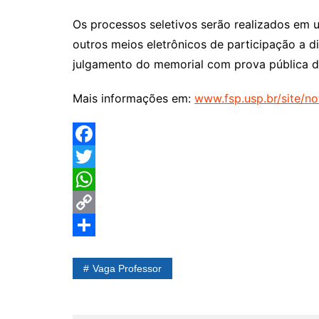
Os processos seletivos serão realizados em 
outros meios eletrônicos de participação a d
julgamento do memorial com prova pública de
Mais informações em:
www.fsp.usp.br/site/no
F
a
T
c
w
W
e
i
h
C
b
t
a
o
S
Vaga Professor
o
t
t
p
h
o
e
s
y
a
k
r
A
L
r