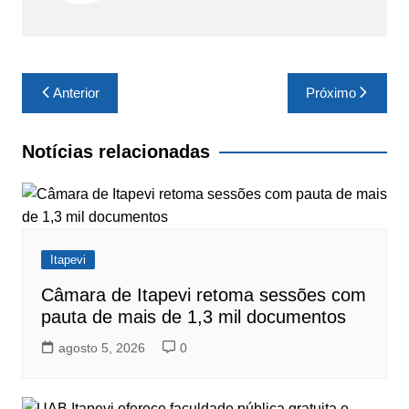
Navegação
Anterior
Próximo
de
Post
Notícias relacionadas
Itapevi
Câmara de Itapevi retoma sessões com
pauta de mais de 1,3 mil documentos
agosto 5, 2026
0