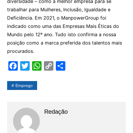
diversidade – como a melhor empresa para se
trabalhar para Mulheres, Inclusão, Igualdade e
Deficiência. Em 2021, o ManpowerGroup foi
indicado como uma das Empresas Mais Éticas do
Mundo pelo 12º ano. Tudo isto confirma a nossa
posição como a marca preferida dos talentos mais
procurados.
F
T
W
C
S
a
w
h
o
h
c
itt
at
p
ar
Emprego
e
er
s
y
e
b
A
Li
o
p
n
Redação
o
p
k
k