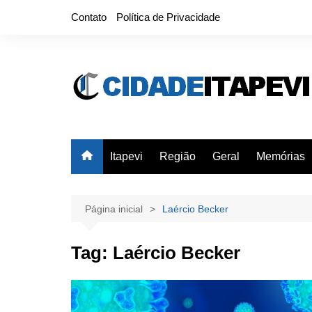
Ir
Contato
Política de Privacidade
para
o
conteúdo
Itapevi
Região
Geral
Memórias
Página inicial
Laércio Becker
Tag:
Laércio Becker