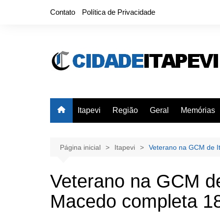
Ir
Contato
Política de Privacidade
para
o
conteúdo
Itapevi
Região
Geral
Memórias
Página inicial
Itapevi
Veterano na GCM de I
Veterano na GCM de 
Macedo completa 18