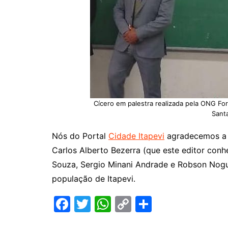
Cícero em palestra realizada pela ONG Fo
Santa
Nós do Portal
Cidade Itapevi
agradecemos a 
Carlos Alberto Bezerra (que este editor con
Souza, Sergio Minani Andrade e Robson Nogue
população de Itapevi.
F
T
W
C
S
a
w
h
o
h