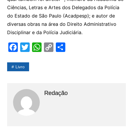
Ciências, Letras e Artes dos Delegados da Polícia
do Estado de São Paulo (Acadpesp); e autor de
diversas obras na área do Direito Administrativo
Disciplinar e da Polícia Judiciária.
F
T
W
C
S
a
w
h
o
h
c
itt
at
p
ar
Livro
e
er
s
y
e
b
A
Li
o
p
n
Redação
o
p
k
k