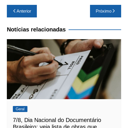
Navegação
Anterior
Próximo
de
Post
Notícias relacionadas
Geral
7/8, Dia Nacional do Documentário
Brasileiro: veja lista de obras que