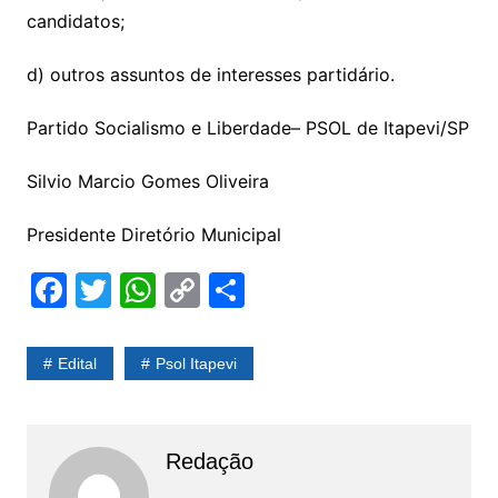
candidatos;
d) outros assuntos de interesses partidário.
Partido Socialismo e Liberdade– PSOL de Itapevi/SP
Silvio Marcio Gomes Oliveira
Presidente Diretório Municipal
F
T
W
C
S
a
w
h
o
h
c
itt
at
p
ar
Edital
Psol Itapevi
e
er
s
y
e
b
A
Li
o
p
n
Redação