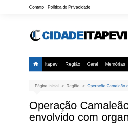
Ir
Contato
Política de Privacidade
para
o
conteúdo
Itapevi
Região
Geral
Memórias
Página inicial
Região
Operação Camaleão d
Operação Camaleão
envolvido com organ