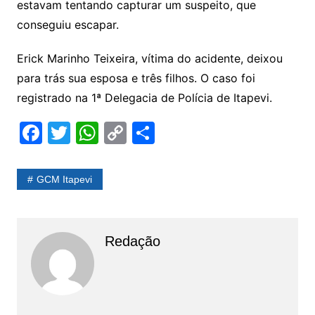
estavam tentando capturar um suspeito, que
conseguiu escapar.
Erick Marinho Teixeira, vítima do acidente, deixou
para trás sua esposa e três filhos. O caso foi
registrado na 1ª Delegacia de Polícia de Itapevi.
F
T
W
C
S
a
w
h
o
h
c
itt
at
p
ar
GCM Itapevi
e
er
s
y
e
b
A
Li
o
p
n
Redação
o
p
k
k