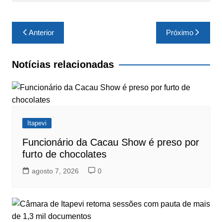
Navegação
Anterior
Próximo
de
Post
Notícias relacionadas
Itapevi
Funcionário da Cacau Show é preso por
furto de chocolates
agosto 7, 2026
0