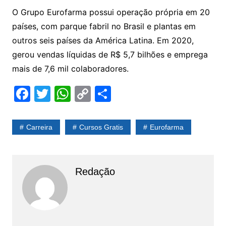
O Grupo Eurofarma possui operação própria em 20
países, com parque fabril no Brasil e plantas em
outros seis países da América Latina. Em 2020,
gerou vendas líquidas de R$ 5,7 bilhões e emprega
mais de 7,6 mil colaboradores.
F
T
W
C
S
a
w
h
o
h
c
itt
at
p
ar
Carreira
Cursos Gratis
Eurofarma
e
er
s
y
e
b
A
Li
o
p
n
Redação
o
p
k
k