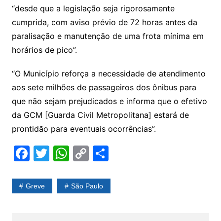
“desde que a legislação seja rigorosamente
cumprida, com aviso prévio de 72 horas antes da
paralisação e manutenção de uma frota mínima em
horários de pico”.
“O Município reforça a necessidade de atendimento
aos sete milhões de passageiros dos ônibus para
que não sejam prejudicados e informa que o efetivo
da GCM [Guarda Civil Metropolitana] estará de
prontidão para eventuais ocorrências”.
F
T
W
C
S
a
w
h
o
h
c
itt
at
p
ar
Greve
São Paulo
e
er
s
y
e
b
A
Li