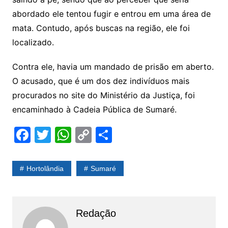
abordado ele tentou fugir e entrou em uma área de
mata. Contudo, após buscas na região, ele foi
localizado.
Contra ele, havia um mandado de prisão em aberto.
O acusado, que é um dos dez indivíduos mais
procurados no site do Ministério da Justiça, foi
encaminhado à Cadeia Pública de Sumaré.
F
T
W
C
S
a
w
h
o
h
c
itt
at
p
ar
Hortolândia
Sumaré
e
er
s
y
e
b
A
Li
o
p
n
Redação