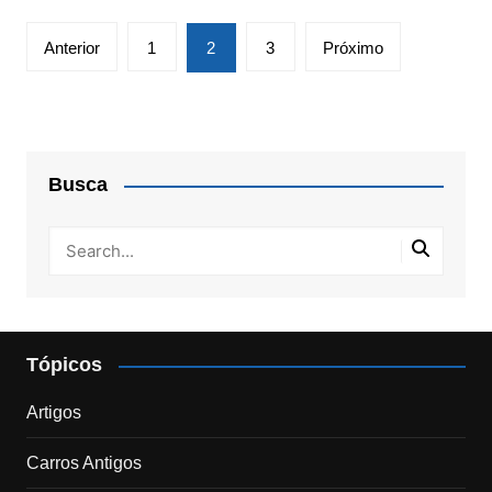
Paginação
Anterior
1
2
3
Próximo
de
posts
Busca
Tópicos
Artigos
Carros Antigos