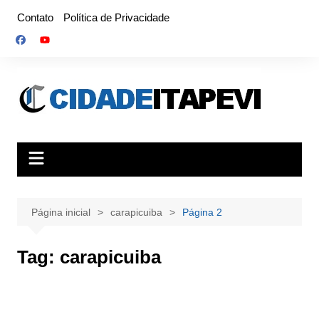
Ir
Contato
Política de Privacidade
para
o
conteúdo
Página inicial
carapicuiba
Página 2
Tag:
carapicuiba