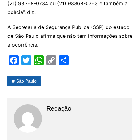
(21) 98368-0734 ou (21) 98368-0763 e também a
polícia”, diz.
A Secretaria de Segurança Pública (SSP) do estado
de São Paulo afirma que não tem informações sobre
a ocorrência.
F
T
W
C
S
a
w
h
o
h
c
itt
at
p
ar
São Paulo
e
er
s
y
e
b
A
Li
o
p
n
Redação
o
p
k
k