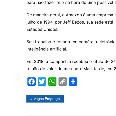
para não fazer feio na hora de uma possível e
De maneira geral, a Amazon é uma empresa t
julho de 1994, por Jeff Bezos, sua sede está
Estados Unidos.
Seu trabalho é focado em comércio eletrônic
inteligência artificial.
Em 2018, a companhia recebeu o título de 2
trilhão de valor de mercado. Mais tarde, em
F
T
W
C
S
a
w
h
o
h
c
itt
at
p
ar
Vagas Emprego
e
er
s
y
e
b
A
Li