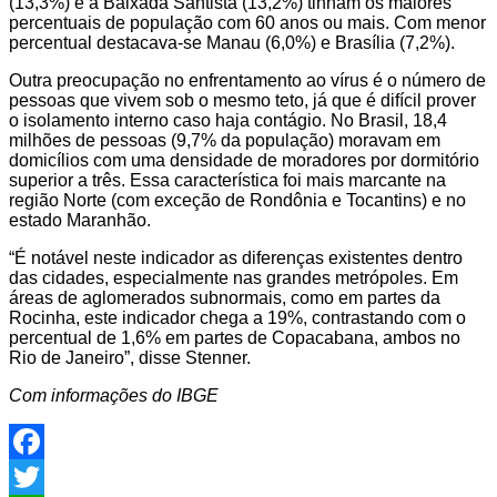
(13,3%) e a Baixada Santista (13,2%) tinham os maiores
percentuais de população com 60 anos ou mais. Com menor
percentual destacava-se Manau (6,0%) e Brasília (7,2%).
Outra preocupação no enfrentamento ao vírus é o número de
pessoas que vivem sob o mesmo teto, já que é difícil prover
o isolamento interno caso haja contágio. No Brasil, 18,4
milhões de pessoas (9,7% da população) moravam em
domicílios com uma densidade de moradores por dormitório
superior a três. Essa característica foi mais marcante na
região Norte (com exceção de Rondônia e Tocantins) e no
estado Maranhão.
“É notável neste indicador as diferenças existentes dentro
das cidades, especialmente nas grandes metrópoles. Em
áreas de aglomerados subnormais, como em partes da
Rocinha, este indicador chega a 19%, contrastando com o
percentual de 1,6% em partes de Copacabana, ambos no
Rio de Janeiro”, disse Stenner.
Com informações do IBGE
Facebook