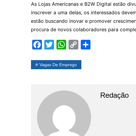
As Lojas Americanas e B2W Digital estão div
inscrever a uma delas, os interessados deve
estão buscando inovar e promover cresciment
procura de novos colaboradores para comple
F
T
W
C
S
a
w
h
o
h
c
itt
at
p
ar
Vagas De Emprego
e
er
s
y
e
b
A
Li
o
p
n
Redação
o
p
k
k