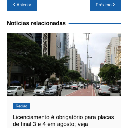
Navegação
Anterior
Próximo
de
Post
Notícias relacionadas
Região
Licenciamento é obrigatório para placas
de final 3 e 4 em agosto; veja