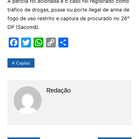
A perícia foi acionada e o caso foi registrado como
tráfico de drogas, posse ou porte ilegal de arma de
fogo de uso restrito e captura de procurado no 26°
DP (Sacomã).
F
T
W
C
S
a
w
h
o
h
c
itt
at
p
ar
Capital
e
er
s
y
e
b
A
Li
o
p
n
Redação
o
p
k
k