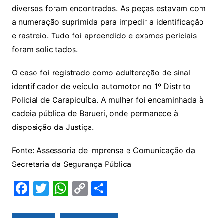
diversos foram encontrados. As peças estavam com
a numeração suprimida para impedir a identificação
e rastreio. Tudo foi apreendido e exames periciais
foram solicitados.
O caso foi registrado como adulteração de sinal
identificador de veículo automotor no 1º Distrito
Policial de Carapicuíba. A mulher foi encaminhada à
cadeia pública de Barueri, onde permanece à
disposição da Justiça.
Fonte: Assessoria de Imprensa e Comunicação da
Secretaria da Segurança Pública
F
T
W
C
S
a
w
h
o
h