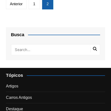
Paginação
Anterior
1
2
de
posts
Busca
Tópicos
Artigos
Carros Antigos
Destaque